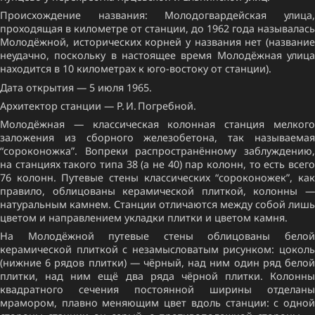
Происхождение названия: Молодогвардейская улица,
проходящая в километре от станции, до 1962 года называлась
Молодёжной, исторических корней у названия нет (название
неудачно, поскольку в настоящее время Молодёжная улица
находится в 10 километрах к юго-востоку от станции).
Дата открытия — 5 июля 1965.
Архитектор станции — Р. И. Погребной.
Молодёжная — классическая колонная станция мелкого
заложения из сборного железобетона, так называемая
“сороконожка”. Вопреки распространённому заблуждению,
на станциях такого типа 38 (а не 40) пар колонн, то есть всего
76 колонн. Путевые стены классических “сороконожек”, как
правило, облицованы керамической плиткой, колонны —
натуральным камнем. Станции отличаются между собой лишь
цветом и направлением укладки плитки и цветом камня.
На Молодёжной путевые стены облицованы белой
керамической плиткой с незамысловатым рисунком: цоколь
(нижние 6 рядов плитки) — чёрный, над ним один ряд белой
плитки, над ним ещё два ряда чёрной плитки. Колонны
квадратного сечения постоянной ширины отделаны
мрамором, плавно меняющим цвет вдоль станции: с одной