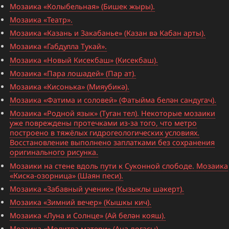
Мозаика «Колыбельная» (Бишек жыры).
Мозаика «Театр».
Мозаика «Казань и Закабанье» (Казан вә Кабан арты).
Мозаика «Габдулла Тукай».
Мозаика «Новый Кисекбаш» (Кисекбаш).
Мозаика «Пара лошадей» (Пар ат).
Мозаика «Кисонька» (Мияубикә).
Мозаика «Фатима и соловей» (Фатыйма белән сандугач).
Мозаика «Родной язык» (Туган тел). Некоторые мозаики
уже повреждены протечками из-за того, что метро
построено в тяжёлых гидрогеологических условиях.
Восстановление выполнено заплатками без сохранения
оригинального рисунка.
Мозаики на стене вдоль пути к Суконной слободе. Мозаика
«Киска-озорница» (Шаян песи).
Мозаика «Забавный ученик» (Кызыклы шәкерт).
Мозаика «Зимний вечер» (Кышкы кич).
Мозаика «Луна и Солнце» (Ай белән кояш).
Мозаика «Молитва матери» (Ана догасы).