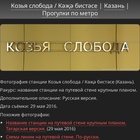
Козья слобода / Кәҗә бистәсе
|
Казань
|
Прогулки по метро
Фотография станции Козья слобода / Кәҗә бистәсе (Казань).
Ракурс: название станции на путевой стене крупным планом.
Дополнительное описание: Русская версия.
Дата съёмки: 29 мая 2016.
Похожие фотографии:
Название станции на путевой стене крупным планом.
Татарская версия.
(29 мая 2016)
Схема линии на путевой стене. По-русски.