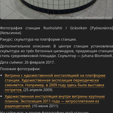
Фотография станции Ruoholahti / Gräsviken [Руо́хола́хти]
(Хельсинки).
Ракурс: скульптура на платформе станции.
Дополнительное описание: В центре станции установлена
скульптура из трёх бетонных цилиндров, придающая станции
стиль средневековой площади. Скульптор — Juhana Blomstedt.
Дата съёмки: 26 февраля 2017.
Похожие фотографии:
Витрина с художественной инсталляцией на платформе
станции. Художественная экспозиция периодически
сменяется. Например, в 2009 году здесь была выставка
потретов.
(25 апреля 2009)
Художественная инсталляция внутри витрины крупным
планом. Экспозиция 2011 года — хитросплетения из
радиодеталей.
(10 июня 2011)
На сайте есть и другие фотографии этой станции.