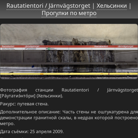
Rautatientori / Järnvägstorget
|
Хельсинки
|
Прогулки по метро
Фотография станции Rautatientori / Järnvägstorget
[Ра́утатиэ́нто́ри] (Хельсинки).
Ракурс: путевая стена.
Дополнительное описание: Часть стены не оштукатурена для
демонстрации гранитной скалы, в недрах которой построено
метро.
Дата съёмки: 25 апреля 2009.