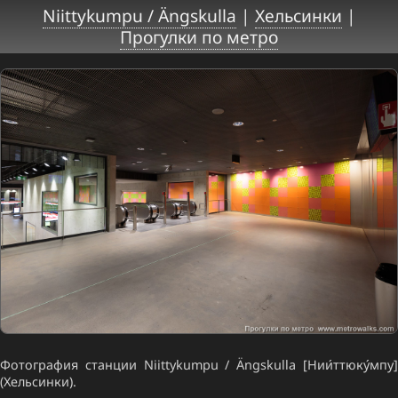
Niittykumpu / Ängskulla
|
Хельсинки
|
Прогулки по метро
Фотография станции Niittykumpu / Ängskulla [Нии́ттюку́мпу]
(Хельсинки).