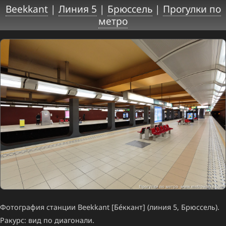
Beekkant
|
Линия 5
|
Брюссель
|
Прогулки по
метро
Фотография станции Beekkant [Бе́ккант] (линия 5, Брюссель).
Ракурс: вид по диагонали.