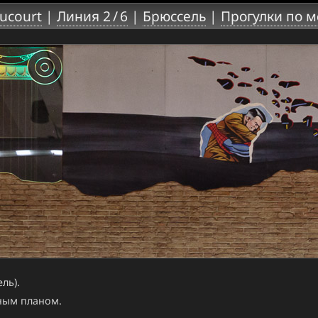
ucourt
|
Линия 2 / 6
|
Брюссель
|
Прогулки по м
ль).
ным планом.