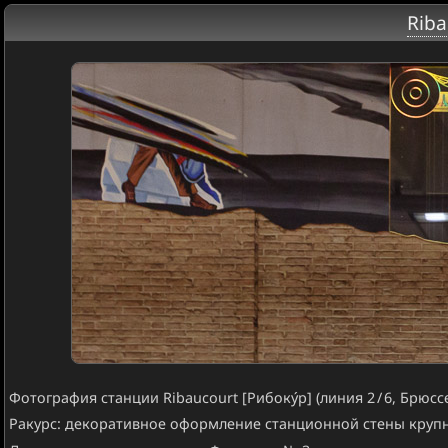
Riba
Фотография станции Ribaucourt [Рибоку́р] (линия 2 / 6, Брюссе
Ракурс: декоративное оформление станционной стены круп