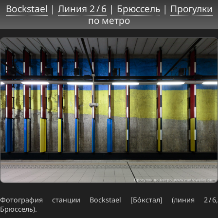
Bockstael
|
Линия 2 / 6
|
Брюссель
|
Прогулки
по метро
Фотография станции Bockstael [Бо́кстал] (линия 2 / 6,
Брюссель).