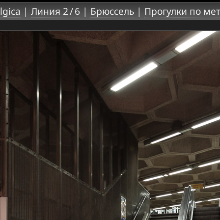
lgica
|
Линия 2 / 6
|
Брюссель
|
Прогулки по ме