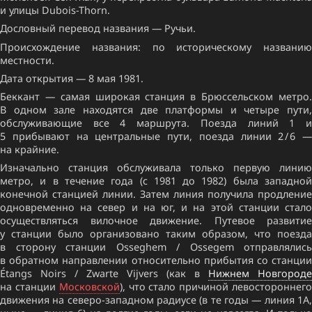
и улицы Dubois-Thorn.
Дословный перевод названия — Ручьи.
Происхождение названия: по историческому названию
местности.
Дата открытия — 8 мая 1981.
Беккант — самая широкая станция в Брюссельском метро.
В одном зале находятся две платформы и четыре пути,
обслуживающие все 4 маршрута. Поезда линий 1 и
5 прибывают на центральные пути, поезда линии 2 / 6 —
на крайние.
Изначально станция обслуживала только первую линию
метро, и в течение года (с 1981 до 1982) была западной
конечной станцией линии. Затем линия получила продление
одновременно на север и на юг, и на этой станции стало
осуществляться вилочное движение. Путевое развитие
у станции было организовано таким образом, что поезда
в сторону станции Osseghem / Ossegem отправлялись
в обратном направлении относительно прибытия со станции
Étangs Noirs / Zwarte Vijvers (как в
Нижнем Новгороде
на станции
Московской
), что стало причиной левостороннег
движения на северо-западном радиусе (в те годы — линия 1A,