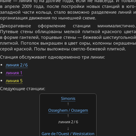
ныне — линия 6) на долгие годы, если не навсегда. И только
в апреле 2009 года, после постройки новых станций в юго-
западной части кольца, стало возможно разделение линий и
организация движения по нынешней схеме.
Декоративное оформление станции минималистично.
Путевые стены облицованы мелкой плиткой красного цвета
в форме гантелей, торцевые стены — бежевой шестиугольной
плиткой. Потолок выкрашен в цвет охры, колонны окрашены
серой краской. Полы выложены светло-бежевой плиткой.
Станция обслуживает одновременно три линии:
линия 2 / 6
линия 1
линия 5
Следующие станции:
Simonis
Osseghem / Ossegem
линия 2 / 6
Gare de l'Ouest / Weststation