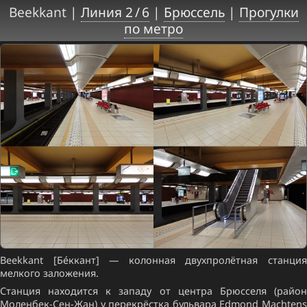
Beekkant |
Линия 2 / 6
|
Брюссель
|
Прогулки
по метро
Beekkant [Бе́ккант] — колонная двухпролётная станция
мелкого заложения.
Станция находится к западу от центра Брюсселя (район
Моленбек-Сен-Жан) у перекрёстка бульвара Edmond Machtens