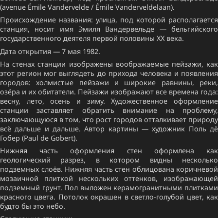
(avenue Émile Vandervelde / Émile Vanderveldelaan).
Происхождение названия: улица, под которой располагается
станция, носит имя Эмиля Вандервельде — бельгийского
государственного деятеля первой половины XX века.
Дата открытия — 7 мая 1982.
На стенах станции изображены воображаемые пейзажи, как
этот регион мог выглядеть до прихода человека и появления
городов: холмистые пейзажи и широкие равнины, реки,
озёра и их обитатели. Пейзажи изображают все времена года:
весну, лето, осень и зиму. Художественное оформление
станции заставляет обратить внимание на проблему,
заключающуюся в том, что рост городов отталкивает природу
всё дальше и дальше. Автор картины — художник Поль дё
Гобер (Paul de Gobert).
Нижняя часть оформления стен оформлена как
геологический разрез, в котором видны несколько
подземных слоёв. Нижняя часть стен облицована коричневой
мозаичной плиткой нескольких оттенков, изображающей
подземный грунт. Пол выложен керамогранитными плитками
красного цвета. Потолок окрашен в светло-голубой цвет, как
будто бы это небо.