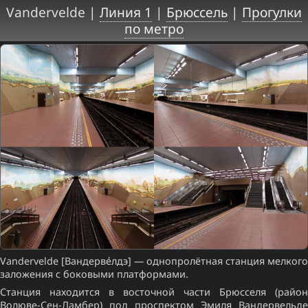
Vandervelde |
Линия 1
|
Брюссель
|
Прогулки
по метро
Vandervelde [Вандерве́лдэ] — однопролётная станция мелкого
заложения с боковыми платформами.
Станция находится в восточной части Брюсселя (район
Волюве-Сен-Ламбер) под проспектом Эмиля Вандервельде