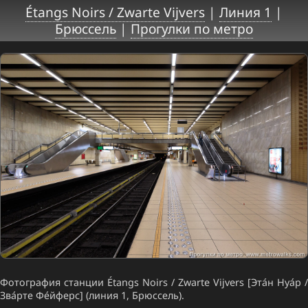
Étangs Noirs / Zwarte Vijvers
|
Линия 1
|
Брюссель
|
Прогулки по метро
Фотография станции Étangs Noirs / Zwarte Vijvers [Эта́н Нуа́р /
Зва́рте Фе́йферс] (линия 1, Брюссель).