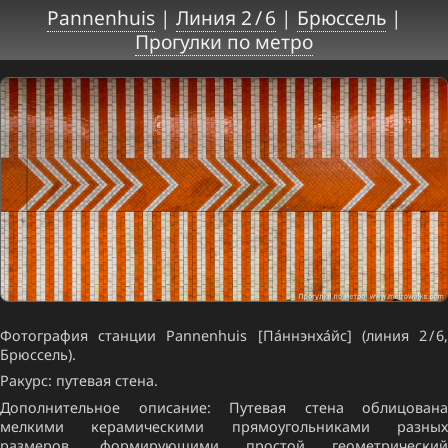
Pannenhuis
|
Линия 2 / 6
|
Брюссель
|
Прогулки по метро
Фотография станции Pannenhuis [Па́ннэнха́йс] (линия 2 / 6,
Брюссель).
Ракурс: путевая стена.
Дополнительное описание: Путевая стена облицована
мелкими керамическими прямоугольниками разных
размеров, формирующими простой геометрический